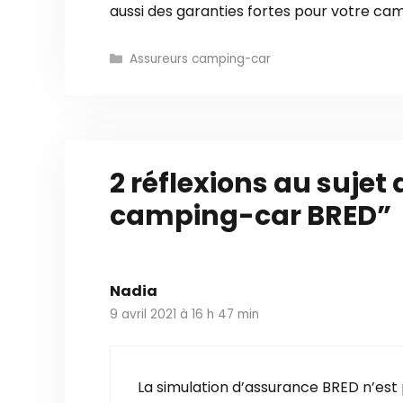
aussi des garanties fortes pour votre cam
C
Assureurs camping-car
a
t
é
g
o
r
2 réflexions au sujet
i
e
camping-car BRED”
s
Nadia
9 avril 2021 à 16 h 47 min
La simulation d’assurance BRED n’est pa