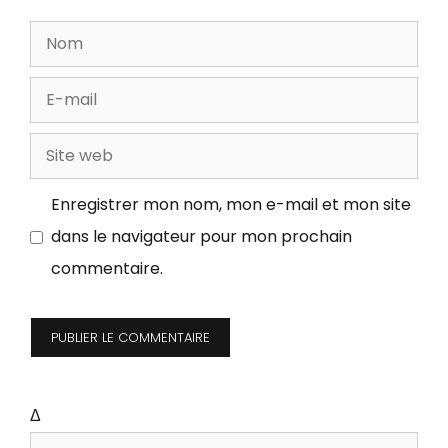
a
N
i
o
r
E
m
e
-
S
m
i
a
Enregistrer mon nom, mon e-mail et mon site
t
i
dans le navigateur pour mon prochain
e
l
commentaire.
w
e
b
Δ