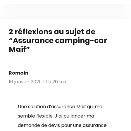
t
é
g
o
2 réflexions au sujet de
r
“Assurance camping-car
i
e
Maif”
s
Romain
16 janvier 2021 à 1 h 26 min
Une solution d’assurance Maif qui me
semble flexible. J’ai pu lancer ma
demande de devis pour une assurance