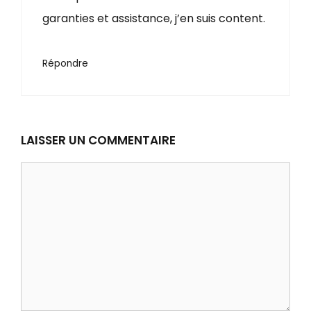
garanties et assistance, j’en suis content.
Répondre
LAISSER UN COMMENTAIRE
C
o
m
m
e
n
t